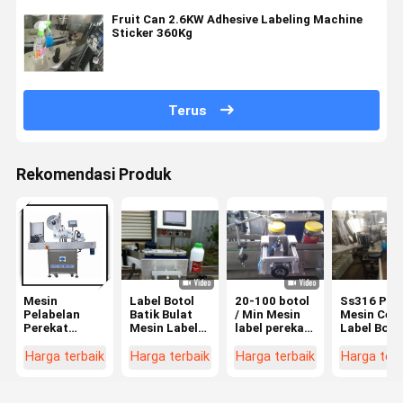
Fruit Can 2.6KW Adhesive Labeling Machine
Sticker 360Kg
Terus
Rekomendasi Produk
Mesin
Label Botol
20-100 botol
Ss316 Pet
Pelabelan
Batik Bulat
/ Min Mesin
Mesin Cet
Perekat
Mesin Label
label perekat
Label Boto
Horisontal
Perekat
2000 X 1000 X
Plastik Sti
Botol Bulat
Otomatis 1
1300 mm
2.6kw
Harga terbaik
Harga terbaik
Harga terbaik
Harga terb
Abu-abu 1500
Tahun
× 600 × 900
Garansi
Mm