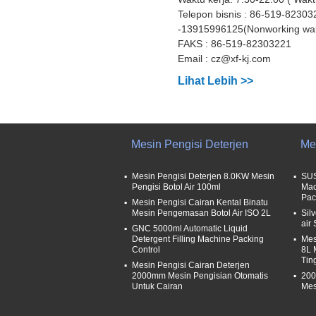
Telepon bisnis :
86-519-823032
-13915996125(Nonworking wa
FAKS :
86-519-82303221
Email :
cz@xf-kj.com
Lihat Lebih >>
Mesin Pengisi Deterjen
Me
Mesin Pengisi Deterjen 8.0KW Mesin
SUS
Pengisi Botol Air 100ml
Mac
Pac
Mesin Pengisi Cairan Kental Binatu
Mesin Pengemasan Botol Air ISO 2L
Sil
air
GNC 5000ml Automatic Liquid
Detergent Filling Machine Packing
Mes
Control
8L 
Tin
Mesin Pengisi Cairan Deterjen
2000mm Mesin Pengisian Otomatis
200
Untuk Cairan
Mes