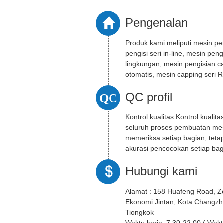
Pengenalan
Produk kami meliputi mesin pen
pengisi seri in-line, mesin pen
lingkungan, mesin pengisian ca
otomatis, mesin capping seri Ro
QC
QC profil
Kontrol kualitas Kontrol kualita
seluruh proses pembuatan mes
memeriksa setiap bagian, teta
akurasi pencocokan setiap bag
Hubungi kami
Alamat :
158 Huafeng Road, 
Ekonomi Jintan, Kota Changzho
Tiongkok
Waktu kerja:
7:30-22:0