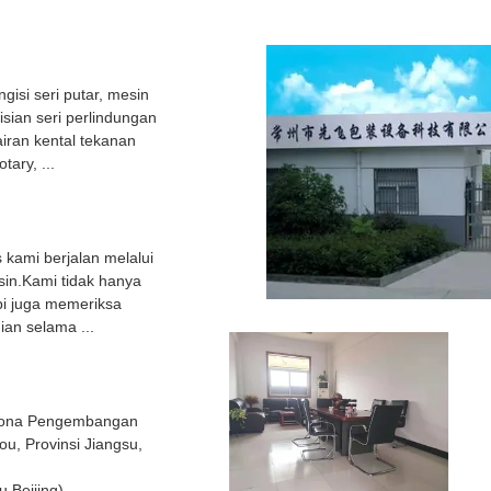
gisi seri putar, mesin
gisian seri perlindungan
iran kental tekanan
tary, ...
s kami berjalan melalui
in.Kami tidak hanya
pi juga memeriksa
ian selama ...
Zona Pengembangan
u, Provinsi Jiangsu,
0 ( Waktu Beijing)