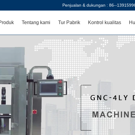
Penjualan & dukungan :
86--1391599
Produk
Tentang kami
Tur Pabrik
Kontrol kualitas
Hu