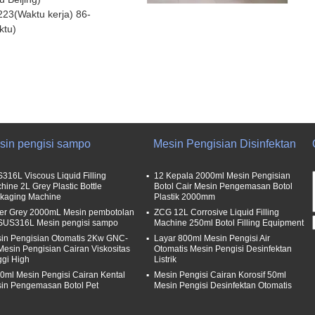
23(Waktu kerja) 86-
ktu)
sin pengisi sampo
Mesin Pengisian Disinfektan
316L Viscous Liquid Filling
12 Kepala 2000ml Mesin Pengisian
hine 2L Grey Plastic Bottle
Botol Cair Mesin Pengemasan Botol
kaging Machine
Plastik 2000mm
ver Grey 2000mL Mesin pembotolan
ZCG 12L Corrosive Liquid Filling
 SUS316L Mesin pengisi sampo
Machine 250ml Botol Filling Equipment
in Pengisian Otomatis 2Kw GNC-
Layar 800ml Mesin Pengisi Air
Mesin Pengisian Cairan Viskositas
Otomatis Mesin Pengisi Desinfektan
ggi High
Listrik
0ml Mesin Pengisi Cairan Kental
Mesin Pengisi Cairan Korosif 50ml
in Pengemasan Botol Pet
Mesin Pengisi Desinfektan Otomatis