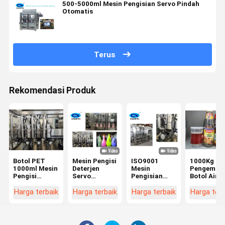
500-5000ml Mesin Pengisian Servo Pindah
Otomatis
Terus
Rekomendasi Produk
Botol PET
Mesin Pengisi
ISO9001
1000Kg Me
1000ml Mesin
Deterjen
Mesin
Pengemas
Pengisi
Servo
Pengisian
Botol Air
Cairan Kimia
Bergerak
Servo
Kaca
SUS316L
Otomatis
Otomatis
2000mm
Harga terbaik
Harga terbaik
Harga terbaik
Harga terb
Mesin Pengisi
Untuk
Bergerak
Saus Bum
Deterjen
Pengisian
380V Mesin
Sampo Botol
Pengisian
Datar
Deterjen