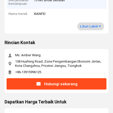
Menyediakan
15 set untuk sebulan
kemampuan
Nama merek
XIANFEI
Lihat Lebih
Rincian Kontak
Ms. Amber Wang
158 Huafeng Road, Zona Pengembangan Ekonomi Jintan,
Kota Changzhou, Provinsi Jiangsu, Tiongkok
+86-13915996125
Hubungi sekarang
Dapatkan Harga Terbaik Untuk