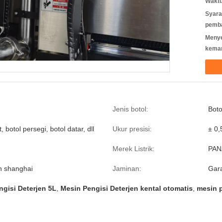
Waktu
Syara
pemb
Meny
kema
Jenis botol:
Boto
, botol persegi, botol datar, dll
Ukur presisi:
± 0,
Merek Listrik:
PAN
n shanghai
Jaminan:
Gara
ngisi Deterjen 5L
,
Mesin Pengisi Deterjen kental otomatis
,
mesin p