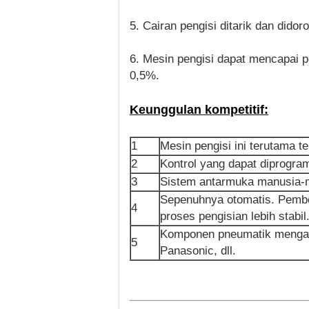
5. Cairan pengisi ditarik dan didor
6. Mesin pengisi dapat mencapai pe
0,5%.
Keunggulan kompetitif:
1
Mesin pengisi ini terutama 
2
Kontrol yang dapat diprogra
3
Sistem antarmuka manusia-me
Sepenuhnya otomatis. Pembot
4
proses pengisian lebih stabil
Komponen pneumatik mengadop
5
Panasonic, dll.