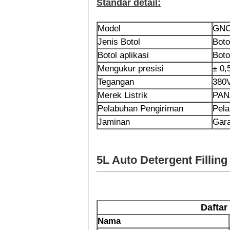
Standar detail
:
Model
GNC
Jenis Botol
Boto
Botol aplikasi
Boto
Mengukur presisi
± 0,
Tegangan
380
Merek Listrik
PAN
Pelabuhan Pengiriman
Pela
Jaminan
Gara
5L Auto Detergent Fillin
Daftar
Nama