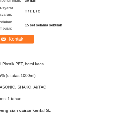
 pengiriman:
30 hari
t-syarat
T / T, L / C
ayaran:
ediakan
15 set selama sebulan
mpuan:
Kontak
l Plastik PET, botol kaca
5% (di atas 1000ml)
ASONIC, SHAKO, AirTAC
nsi 1 tahun
engisian cairan kental 5L