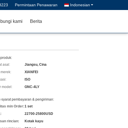
3223
Permintaan Penawaran
Indonesian
bungi kami
Berita
 produk:
t asal:
Jiangsu, Cina
merek:
XIANFEI
kasi:
ISO
 model:
GNC-4LY
t-syarat pembayaran & pengiriman:
itas min Order:
1 set
:
22700-25800USD
an rincian:
Kotak kayu