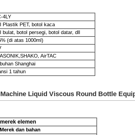
-4LY
l Plastik PET, botol kaca
l bulat, botol persegi, botol datar, dll
5% (di atas 1000ml)
V
ASONIK,
SHAKO, AirTAC
buhan Shanghai
nsi 1 tahun
g Machine Liquid Viscous Round Bottle Equ
 merek elemen
Merek dan bahan