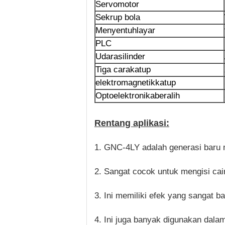
Servo
motor
Sekrup bola
Menyentuh
layar
PLC
Udara
silinder
Tiga cara
katup
elektromagnetik
katup
Optoelektronika
beralih
Rentang aplikasi:
1. GNC-4LY adalah generasi baru m
2. Sangat cocok untuk mengisi cair
3. Ini memiliki efek yang sangat b
4. Ini juga banyak digunakan dal