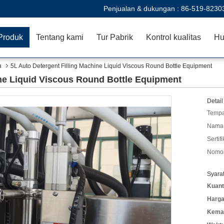
Penjualan & dukungan :
86-519-8230
Produk
Tentang kami
Tur Pabrik
Kontrol kualitas
Hu
n
5L Auto Detergent Filling Machine Liquid Viscous Round Bottle Equipment
ine Liquid Viscous Round Bottle Equipment
Detail
Tempa
Nama 
Sertifi
Nomor
Syara
Kuant
Harga
Kemas