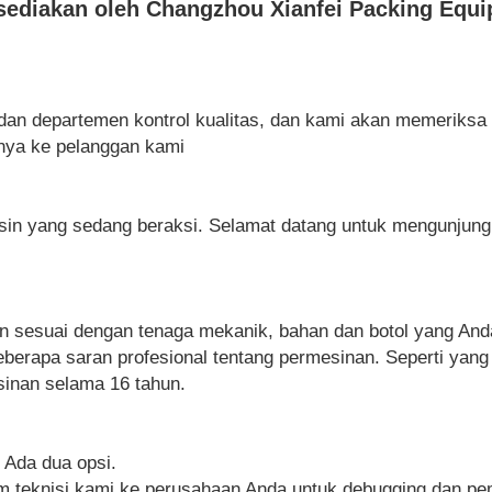
sediakan oleh Changzhou Xianfei Packing Equi
i dan departemen kontrol kualitas, dan kami akan memeriks
nya ke pelanggan kami
in yang sedang beraksi. Selamat datang untuk mengunjungi
 sesuai dengan tenaga mekanik, bahan dan botol yang And
erapa saran profesional tentang permesinan. Seperti yang 
inan selama 16 tahun.
 Ada dua opsi.
m teknisi kami ke perusahaan Anda untuk debugging dan pe