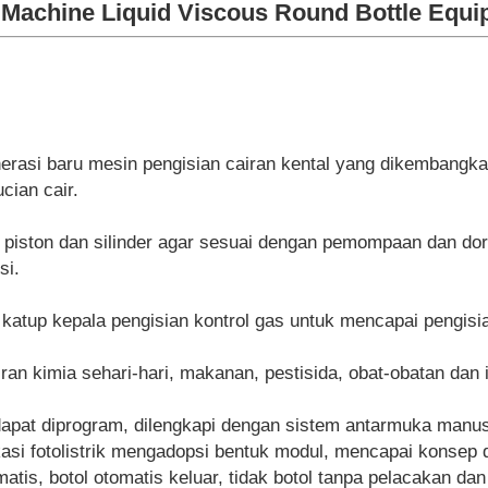
g Machine Liquid Viscous Round Bottle Equ
nerasi baru mesin pengisian cairan kental yang dikembangk
cian cair.
 piston dan silinder agar sesuai dengan pemompaan dan do
si.
katup kepala pengisian kontrol gas untuk mencapai pengisian 
an kimia sehari-hari, makanan, pestisida, obat-obatan dan i
apat diprogram, dilengkapi dengan sistem antarmuka manusi
ikasi fotolistrik mengadopsi bentuk modul, mencapai konsep
atis, botol otomatis keluar, tidak botol tanpa pelacakan d