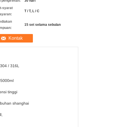
 pengiriman:
30 hari
t-syarat
T / T, L / C
ayaran:
ediakan
15 set selama sebulan
mpuan:
Kontak
304 / 316L
-5000ml
ensi tinggi
abuhan shanghai
l
,