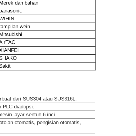
Merek dan bahan
panasonic
WIHIN
tampilan wein
Mitsubishi
AirTAC
XIANFEI
SHAKO
Sakit
terbuat dari SUS304 atau SUS316L.
m PLC diadopsi.
sin layar sentuh 6 inci.
olan otomatis, pengisian otomatis,
.