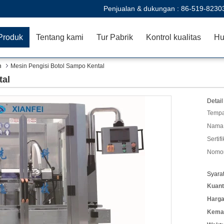
Penjualan & dukungan :
86-519-8230
Produk
Tentang kami
Tur Pabrik
Kontrol kualitas
Hu
n
Mesin Pengisi Botol Sampo Kental
tal
Detail
Tempa
Nama 
Sertifi
Nomor
Syara
Kuant
Harga
Kemas