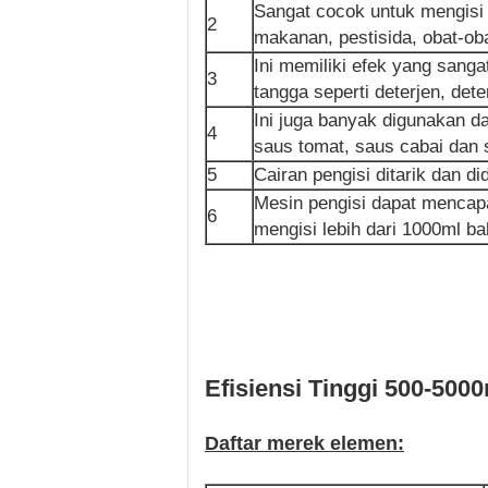
Sangat cocok untuk mengisi 
2
makanan, pestisida, obat-oba
Ini memiliki efek yang sang
3
tangga seperti deterjen, det
Ini juga banyak digunakan 
4
saus tomat, saus cabai dan 
5
Cairan pengisi ditarik dan di
Mesin pengisi dapat mencapai 
6
mengisi lebih dari 1000ml b
Efisiensi Tinggi 500-500
Daftar merek elemen: