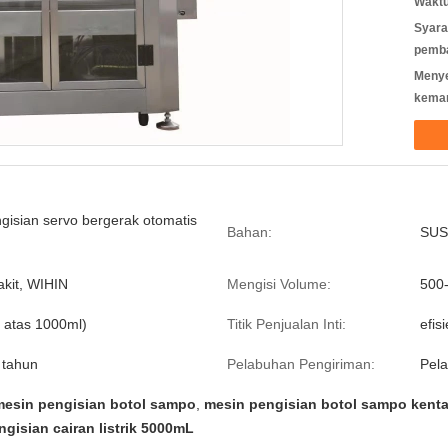
Waktu
Syara
pemb
Meny
kema
gisian servo bergerak otomatis
Bahan:
SUS
akit, WIHIN
Mengisi Volume:
500
i atas 1000ml)
Titik Penjualan Inti:
efisi
 tahun
Pelabuhan Pengiriman:
Pel
esin pengisian botol sampo
,
mesin pengisian botol sampo kenta
gisian cairan listrik 5000mL