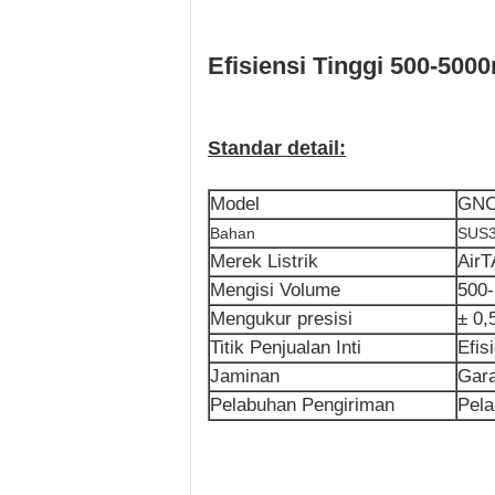
Efisiensi Tinggi 500-500
Standar detail
:
Model
GNC
Bahan
SUS3
Merek Listrik
AirT
Mengisi Volume
500
Mengukur presisi
± 0,
Titik Penjualan Inti
Efis
Jaminan
Gara
Pelabuhan Pengiriman
Pela