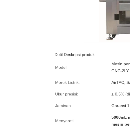
Detil Deskripsi produk
Mesin pen
Model:
GNC-2LY
Merek Listrik:
AirTAC, S
Ukur presisi:
± 0,5% (d
Jaminan:
Garansi 1
5000mL m
Menyoroti:
mesin pen