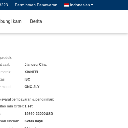
3223
Permintaan Penawaran
Indonesian
bungi kami
Berita
 produk:
t asal:
Jiangsu, Cina
merek:
XIANFEI
kasi:
ISO
 model:
GNC-2LY
t-syarat pembayaran & pengiriman:
itas min Order:
1 set
:
19360-22000USD
an rincian:
Kotak kayu