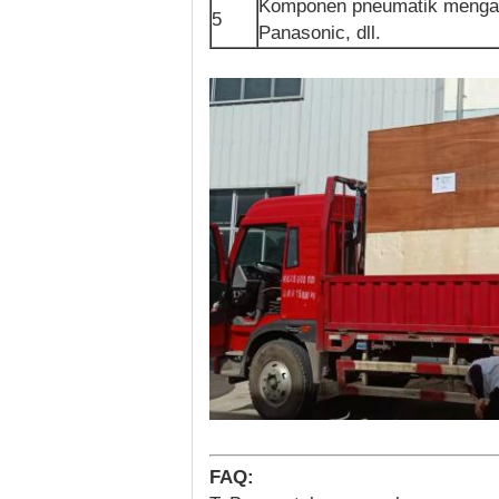
Komponen pneumatik mengadop
5
Panasonic, dll.
FAQ: