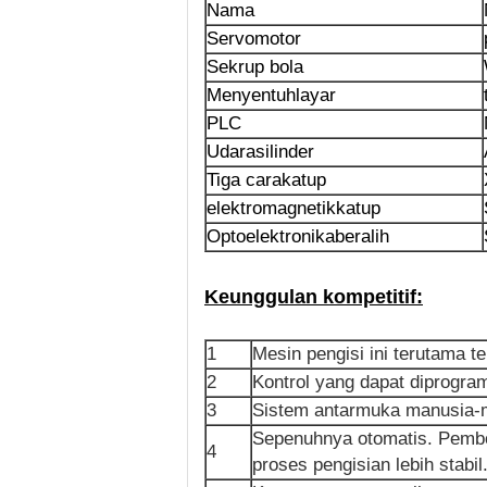
Nama
Servo
motor
Sekrup bola
Menyentuh
layar
PLC
Udara
silinder
Tiga cara
katup
elektromagnetik
katup
Optoelektronika
beralih
Keunggulan kompetitif:
1
Mesin pengisi ini terutama 
2
Kontrol yang dapat diprogra
3
Sistem antarmuka manusia-me
Sepenuhnya otomatis. Pembot
4
proses pengisian lebih stabil